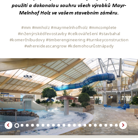
použití a dokonalou souhru všech výrobků Mayr-
Melnhof Holz ve vašem stavebním záměru.
#mm #mmholz #mayrmelnhofholz #mmcomplete
#inženýrskédřevostavby #celkovářešení #stavbahal
#komerčníbudovy #timberengineering #turnkeyconstruction
#whereideascangrow #kdemohourůstnápady