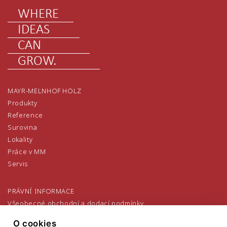
WHERE
IDEAS
CAN
GROW.
MAYR-MELNHOF HOLZ
Produkty
Reference
Surovina
Lokality
Práce v MM
Servis
PRÁVNÍ INFORMACE
Všeobecné obchodní a dodací podmínky
Všeobecné nákupní podmínky
O cookies