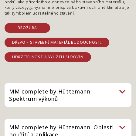
prvků jako přírodního a obnovitelného stavebního materiálu,
který váže
, významně přispívá k aktivní ochraně klimatu a je
CO2
tak symbolem udržitelného stavění.
BROŽURA
DŘEVO – STAVEBNÍ MATERIÁL BUDOUCNOSTI
UDRŽITELNOST A VYUŽITÍ SUROVIN
MM complete by Hüttemann:
Spektrum výkonů
MM complete by Hüttemann: Oblasti
použití a aplikace