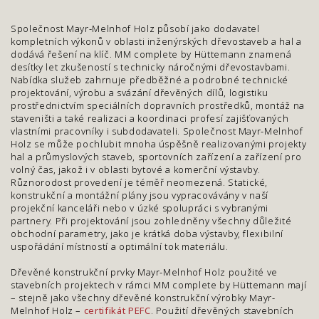
Společnost Mayr-Melnhof Holz působí jako dodavatel
kompletních výkonů v oblasti inženýrských dřevostaveb a hal a
dodává řešení na klíč. MM complete by Hüttemann znamená
desítky let zkušeností s technicky náročnými dřevostavbami.
Nabídka služeb zahrnuje předběžné a podrobné technické
projektování, výrobu a svázání dřevěných dílů, logistiku
prostřednictvím speciálních dopravních prostředků, montáž na
staveništi a také realizaci a koordinaci profesí zajišťovaných
vlastními pracovníky i subdodavateli. Společnost Mayr-Melnhof
Holz se může pochlubit mnoha úspěšně realizovanými projekty
hal a průmyslových staveb, sportovních zařízení a zařízení pro
volný čas, jakož i v oblasti bytové a komerční výstavby.
Různorodost provedení je téměř neomezená. Statické,
konstrukční a montážní plány jsou vypracovávány v naší
projekční kanceláři nebo v úzké spolupráci s vybranými
partnery. Při projektování jsou zohledněny všechny důležité
obchodní parametry, jako je krátká doba výstavby, flexibilní
uspořádání místností a optimální tok materiálu.
Dřevěné konstrukční prvky Mayr-Melnhof Holz použité ve
stavebních projektech v rámci MM complete by Hüttemann mají
– stejně jako všechny dřevěné konstrukční výrobky Mayr-
Melnhof Holz –
certifikát PEFC
. Použití dřevěných stavebních