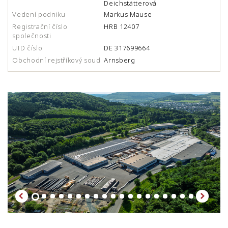
Deichstätterová
Vedení podniku
Markus Mause
Registrační číslo
HRB 12407
společnosti
UID číslo
DE 317699664
Obchodní rejstříkový soud
Arnsberg