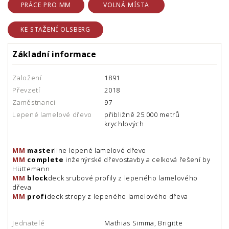
PRÁCE PRO MM
VOLNÁ MÍSTA
KE STAŽENÍ OLSBERG
Základní informace
Založení
1891
Převzetí
2018
Zaměstnanci
97
Lepené lamelové dřevo
přibližně 25.000 metrů
krychlových
MM
master
line lepené lamelové dřevo
MM
complete
inženýrské dřevostavby a celková řešení by
Hüttemann
MM
block
deck srubové profily z lepeného lamelového
dřeva
MM
profi
deck stropy z lepeného lamelového dřeva
Jednatelé
Mathias Simma, Brigitte