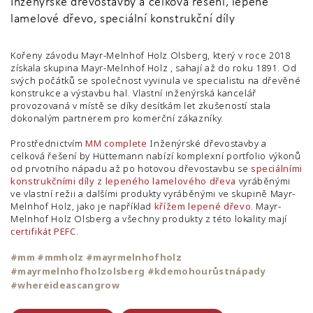
Inženýrské dřevostavby a celková řešení, lepené
lamelové dřevo, speciální konstrukční díly
Kořeny závodu Mayr-Melnhof Holz Olsberg, který v roce 2018
získala skupina Mayr-Melnhof Holz , sahají až do roku 1891. Od
svých počátků se společnost vyvinula ve specialistu na dřevěné
konstrukce a výstavbu hal. Vlastní inženýrská kancelář
provozovaná v místě se díky desítkám let zkušeností stala
dokonalým partnerem pro komerční zákazníky.
Prostřednictvím
MM complete
Inženýrské dřevostavby a
celková řešení by Hüttemann nabízí komplexní portfolio výkonů
od prvotního nápadu až po hotovou dřevostavbu se
speciálními
konstrukčními díly z lepeného lamelového dřeva
vyráběnými
ve vlastní režii a dalšími produkty vyráběnými ve skupině Mayr-
Melnhof Holz, jako je například
křížem lepené dřevo
. Mayr-
Melnhof Holz Olsberg a všechny produkty z této lokality mají
certifikát PEFC
.
#mm #mmholz #mayrmelnhofholz
#mayrmelnhofholzolsberg #kdemohourůstnápady
#whereideascangrow