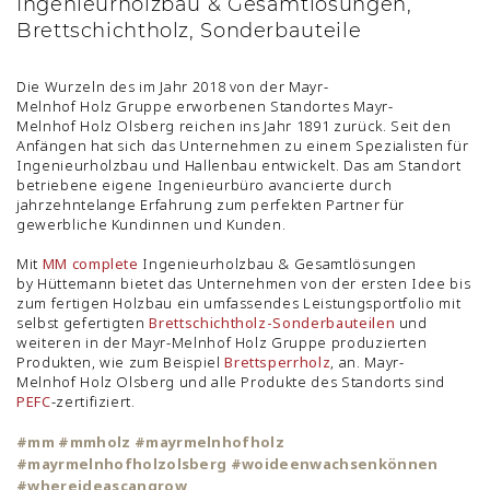
Ingenieurholzbau & Gesamtlösungen,
Brettschichtholz, Sonderbauteile
Die Wurzeln des im Jahr 2018 von der Mayr-
Melnhof Holz Gruppe erworbenen Standortes Mayr-
Melnhof Holz Olsberg reichen ins Jahr 1891 zurück. Seit den
Anfängen hat sich das Unternehmen zu einem Spezialisten für
Ingenieurholzbau und Hallenbau entwickelt. Das am Standort
betriebene eigene Ingenieurbüro avancierte durch
jahrzehntelange Erfahrung zum perfekten Partner für
gewerbliche Kundinnen und Kunden.
Mit
MM complete
Ingenieurholzbau & Gesamtlösungen
by Hüttemann bietet das Unternehmen von der ersten Idee bis
zum fertigen Holzbau ein umfassendes Leistungsportfolio mit
selbst gefertigten
Brettschichtholz-Sonderbauteilen
und
weiteren in der Mayr-Melnhof Holz Gruppe produzierten
Produkten, wie zum Beispiel
Brettsperrholz
, an. Mayr-
Melnhof Holz Olsberg und alle Produkte des Standorts sind
PEFC
-zertifiziert.
#mm #mmholz #mayrmelnhofholz
#mayrmelnhofholzolsberg #woideenwachsenkönnen
#whereideascangrow