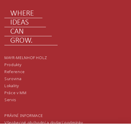
WHERE
IDEAS
CAN
GROW.
MAYR-MELNHOF HOLZ
Produkty
Reference
Surovina
Lokality
Práce v MM
Servis
PRÁVNÍ INFORMACE
Všeobecné obchodní a dodací podmínky
Všeobecné nákupní podmínky