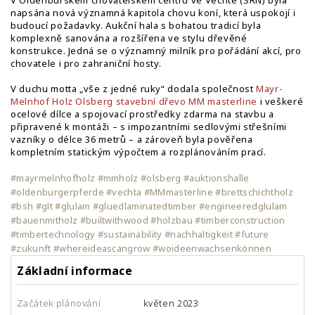
V Oldenburském chovatelském centru ve Vechtě (SRN) byla
napsána nová významná kapitola chovu koní, která uspokojí i
budoucí požadavky. Aukční hala s bohatou tradicí byla
komplexně sanována a rozšířena ve stylu dřevěné
konstrukce. Jedná se o významný milník pro pořádání akcí, pro
chovatele i pro zahraniční hosty.
V duchu motta „vše z jedné ruky“ dodala společnost
Mayr-
Melnhof Holz Olsberg
stavební dřevo MM masterline
i veškeré
ocelové dílce a spojovací prostředky zdarma na stavbu a
připravené k montáži – s impozantními sedlovými střešními
vazníky o délce 36 metrů – a zároveň byla pověřena
kompletním statickým výpočtem a rozplánováním prací.
#mayrmelnhofholz #mmholz #olsberg #auktionshalle
#oldenburgerpferde #vechta #MMmasterline #brettschichtholz
#bsh #glt #glulam #gluedlaminatedtimber #engineeredglulam
#bauenmitholz #builtwithwood #holzbau #timberconstruction
#timbertechnology #sustainability #nachhaltigkeit #future
#zukunft #whereideascangrow #woideenwachsenkönnen
Základní informace
Začátek plánování
květen 2023