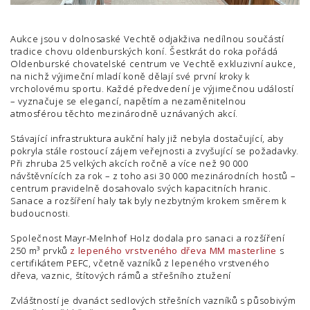
Aukce jsou v dolnosaské Vechtě odjakživa nedílnou součástí
tradice chovu oldenburských koní. Šestkrát do roka pořádá
Oldenburské chovatelské centrum ve Vechtě exkluzivní aukce,
na nichž výjimeční mladí koně dělají své první kroky k
vrcholovému sportu. Každé předvedení je výjimečnou událostí
– vyznačuje se elegancí, napětím a nezaměnitelnou
atmosférou těchto mezinárodně uznávaných akcí.
Stávající infrastruktura aukční haly již nebyla dostačující, aby
pokryla stále rostoucí zájem veřejnosti a zvyšující se požadavky.
Při zhruba 25 velkých akcích ročně a více než 90 000
návštěvnících za rok – z toho asi 30 000 mezinárodních hostů –
centrum pravidelně dosahovalo svých kapacitních hranic.
Sanace a rozšíření haly tak byly nezbytným krokem směrem k
budoucnosti.
Společnost Mayr-Melnhof Holz dodala pro sanaci a rozšíření
250 m³ prvků
z lepeného vrstveného dřeva MM masterline
s
certifikátem PEFC, včetně vazníků z lepeného vrstveného
dřeva, vaznic, štítových rámů a střešního ztužení
Zvláštností je dvanáct sedlových střešních vazníků s působivým