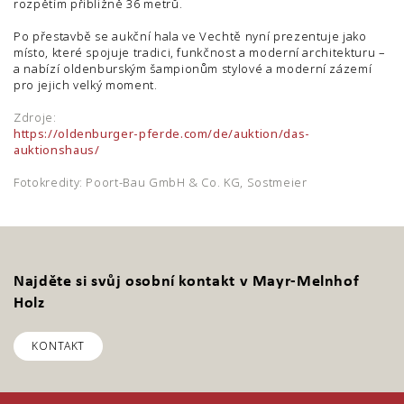
rozpětím přibližně 36 metrů.
Po přestavbě se aukční hala ve Vechtě nyní prezentuje jako
místo, které spojuje tradici, funkčnost a moderní architekturu –
a nabízí oldenburským šampionům stylové a moderní zázemí
pro jejich velký moment.
Zdroje:
https://oldenburger-pferde.com/de/auktion/das-
auktionshaus/
Fotokredity: Poort-Bau GmbH & Co. KG, Sostmeier
Najděte si svůj osobní kontakt v Mayr-Melnhof
Holz
KONTAKT