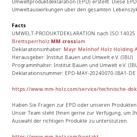
Umweltproduktdeklaration (EPD) erstellt. Diese EPD l
Umweltauswirkungen über den gesamten Lebenszyk
Facts
UMWELT-PRODUKTDEKLARATION nach ISO 14025 u
Brettsperrholz
MM cross
lam
Deklarationsinhaber:
Mayr Melnhof Holz Holding 
Herausgeber: Institut Bauen und Umwelt e.V. (IBU)
Programmhalter: Institut Bauen und Umwelt e.V. (IB
Deklarationsnummer: EPD-MAY-20240070-IBA1-DE
https://www.mm-holz.com/service/technische-do
Haben Sie Fragen zur EPD oder unseren Produkten
Unser Team steht Ihnen gerne zur Verfügung, um Ih
Auswahl der richtigen Produkte zu unterstützen.
https://www.mm-holz.com/kontakt