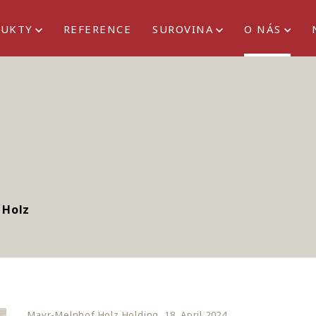
DUKTY
REFERENCE
SUROVINA
O NÁS
 Holz
Mayr-Melnhof Holz Holding, 18. April 2024