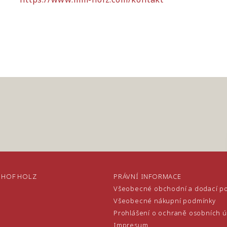
NHOF HOLZ
PRÁVNÍ INFORMACE
Všeobecné obchodní a dodací p
Všeobecné nákupní podmínky
Prohlášení o ochraně osobních 
Impresum