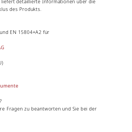
iefert detaillierte Informationen über die
lus des Produkts.
nd EN 15804+A2 für
AG
U)
kumente
?
re Fragen zu beantworten und Sie bei der