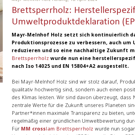
Brettsperrholz: Herstellerspezi
Umweltproduktdeklaration (E
Mayr-Melnhof Holz setzt sich kontinuierlich d
Produktionsprozesse zu verbessern, auch um
reduzieren und so eine nachhaltige Zukunft m
Brettsperrholz
wurde nun eine herstellerspezi
nach Iso 14025 und EN 15804+A2 ausgestellt.
Bei Mayr-Melnhof Holz sind wir stolz darauf, Produk
qualitativ hochwertig sind, sondern auch einen pos
des Klimas leisten. Wir sind davon überzeugt, dass 
zentrale Werte für die Zukunft unseres Planeten s
Partner*innen maximale Transparenz zu bieten, un
regelmäßig einer gründlichen Umweltbewertung durc
Für
MM cross
lam
Brettsperrholz
wurde nun sogar 