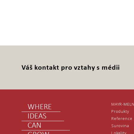
Váš kontakt pro vztahy s médii
MAYR-MEL
WHERE
Produkty
IDEAS
Reference
CAN
Surovina
Lokality