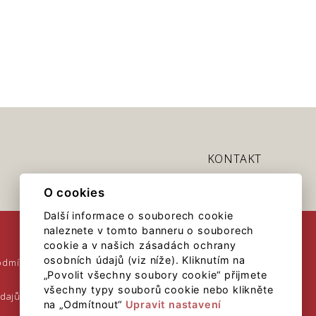
KONTAKT
O cookies
Další informace o souborech cookie
naleznete v tomto banneru o souborech
cookie a v našich zásadách ochrany
osobních údajů (viz níže). Kliknutím na
odmínky
„Povolit všechny soubory cookie“ přijmete
všechny typy souborů cookie nebo klikněte
údajů
na „Odmítnout“
Upravit nastavení
Mapa stránek