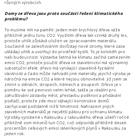
různých výrobcích.
Domy ze dřeva jsou proto součástí řešení klimatického
problému?
To musíme mít na paměti: Jeden metr krychlový dřeva váže
přibližně jednu tunu CO2. Využitím dřeva tak vzniká druhý les,
protože uhlík zůstává uložen ve zpracovaném materiálu.
Současně se zalesňováním dorůstají nové stromy, které zase
ukládají uhlík a uvolňují do prostředí kyslík. To je koloběh pro
naši budoucnost. Výstavba šetrná ke klimatu začíná zamezením
emisí CO2, protože použití dřeva ve stavebnictví má významný
substituční efekt: dřevo má vynikající stavebně-fyzikální
vlastnosti a často může nahradit jiné materiály, jejichž výroba je
náročná na emise CO2 a které nejsou obnovitelné. Již jsem se
zmínil o stěnách, stropech, trámech a sloupech. Dřevo je v
poměru ke své pevnosti velmi lehké, takže je ideální pro
zahušťování zástavby měst, přestavbu podkroví a přidávání
podlaží, protože zde musí stávající konstrukce domů
zachycovat podstatně nižší hmotnost. Nahrazení jiných
stavebních materiálů je největší pákou pro ochranu klimatu.
Výrobky vyrobené v Rakousku z rakouského dřeva ušetří ročně
přibližně osm milionů tun CO2, což odpovídá přibližně deseti
procentům celkových emisí skleníkových plynů v Rakousku za
jeden rok.