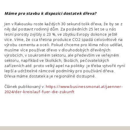
Máme pro stavbu k dispozici dostatek dřeva?
Jen v Rakousku roste každých 30 sekund tolik dřeva, že by se z
něj dal postavit rodinný dům. Za posledních 25 let se u nás
lesní porosty zvýšily o 23 %, ve zbytku Evropy dokonce ještě
více. Víme, že cca třetina produkce CO2 spadá celosvětově na
výrobu cementu a oceli. Pokud chceme pro klima něco udělat,
musíme více používat dřevo v dlouhodobých dřevěných
výrobcích, v soukromém sektoru, ale především ve veřejném
sektoru, například ve školkách, školách, pečovatelských
zařízeních atd. proto velký apel na politiky: je třeba vytvořit nyní
lepší a udržitelné rámcové podmínky pro používání dřeva.
Dřeva máme dostatek a je regionálně dostupné.
Článek publikovaný v:
https://www.businessmonat.at/jaenner-
2024/der-kreislauf-fuer-die-zukunft