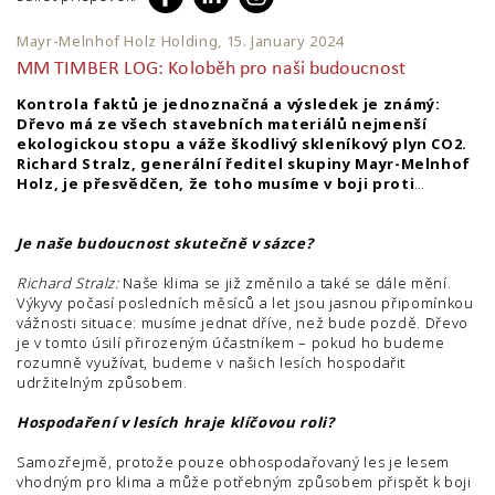
Mayr-Melnhof Holz Holding, 15. January 2024
MM TIMBER LOG: Koloběh pro naši budoucnost
Kontrola faktů je jednoznačná a výsledek je známý:
Dřevo má ze všech stavebních materiálů nejmenší
ekologickou stopu a váže škodlivý skleníkový plyn CO2.
Richard Stralz, generální ředitel skupiny Mayr-Melnhof
Holz, je přesvědčen, že toho musíme v boji proti
klimatickým změnám bezpodmínečně využít, pro sebe i
pro budoucnost našich dětí.
Je naše budoucnost skutečně v sázce?
Richard Stralz:
Naše klima se již změnilo a také se dále mění.
Výkyvy počasí posledních měsíců a let jsou jasnou připomínkou
vážnosti situace: musíme jednat dříve, než bude pozdě. Dřevo
je v tomto úsilí přirozeným účastníkem – pokud ho budeme
rozumně využívat, budeme v našich lesích hospodařit
udržitelným způsobem.
Hospodaření v lesích hraje klíčovou roli?
Samozřejmě, protože pouze obhospodařovaný les je lesem
vhodným pro klima a může potřebným způsobem přispět k boji