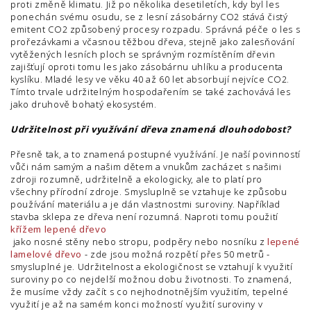
proti změně klimatu. Již po několika desetiletích, kdy byl les
ponechán svému osudu, se z lesní zásobárny CO2 stává čistý
emitent CO2 způsobený procesy rozpadu. Správná péče o les s
prořezávkami a včasnou těžbou dřeva, stejně jako zalesňování
vytěžených lesních ploch se správným rozmístěním dřevin
zajišťují oproti tomu les jako zásobárnu uhlíku a producenta
kyslíku. Mladé lesy ve věku 40 až 60 let absorbují nejvíce CO2.
Tímto trvale udržitelným hospodařením se také zachovává les
jako druhově bohatý ekosystém.
Udržitelnost při využívání dřeva znamená dlouhodobost?
Přesně tak, a to znamená postupné využívání. Je naší povinností
vůči nám samým a našim dětem a vnukům zacházet s našimi
zdroji rozumně, udržitelně a ekologicky, ale to platí pro
všechny přírodní zdroje. Smysluplně se vztahuje ke způsobu
používání materiálu a je dán vlastnostmi suroviny. Například
stavba sklepa ze dřeva není rozumná. Naproti tomu použití
křížem lepené dřevo
jako nosné stěny nebo stropu, podpěry nebo nosníku z
lepené
lamelové dřevo
- zde jsou možná rozpětí přes 50 metrů -
smysluplné je. Udržitelnost a ekologičnost se vztahují k využití
suroviny po co nejdelší možnou dobu životnosti. To znamená,
že musíme vždy začít s co nejhodnotnějším využitím, tepelné
využití je až na samém konci možností využití suroviny v