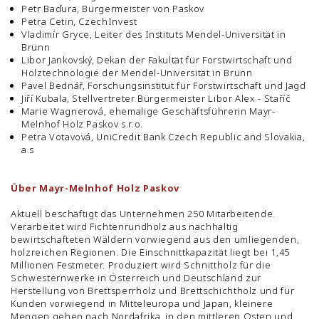
Petr Baďura, Bürgermeister von Paskov
Petra Cetin, CzechInvest
Vladimír Gryce, Leiter des Instituts Mendel-Universität in
Brünn
Libor Jankovský, Dekan der Fakultät für Forstwirtschaft und
Holztechnologie der Mendel-Universität in Brünn
Pavel Bednář, Forschungsinstitut für Forstwirtschaft und Jagd
Jiří Kubala, Stellvertreter Bürgermeister Libor Alex - Staříč
Marie Wagnerová, ehemalige Geschäftsführerin Mayr-
Melnhof Holz Paskov s.r.o.
Petra Votavová, UniCredit Bank Czech Republic and Slovakia,
a.s
Über Mayr-Melnhof Holz Paskov
Aktuell beschäftigt das Unternehmen 250 Mitarbeitende.
Verarbeitet wird Fichtenrundholz aus nachhaltig
bewirtschafteten Wäldern vorwiegend aus den umliegenden,
holzreichen Regionen. Die Einschnittkapazität liegt bei 1,45
Millionen Festmeter. Produziert wird Schnittholz für die
Schwesternwerke in Österreich und Deutschland zur
Herstellung von Brettsperrholz und Brettschichtholz und für
Kunden vorwiegend in Mitteleuropa und Japan, kleinere
Mengen gehen nach Nordafrika, in den mittleren Osten und