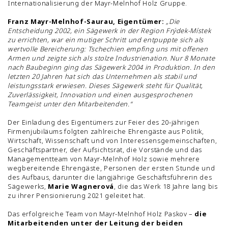
Internationalisierung der Mayr-Melnhof Holz Gruppe.
Franz Mayr-Melnhof-Saurau, Eigentümer:
„Die
Entscheidung 2002, ein Sägewerk in der Region Frýdek-Místek
zu errichten, war ein mutiger Schritt und entpuppte sich als
wertvolle Bereicherung: Tschechien empfing uns mit offenen
Armen und zeigte sich als stolze Industrienation. Nur 8 Monate
nach Baubeginn ging das Sägewerk 2004 in Produktion. In den
letzten 20 Jahren hat sich das Unternehmen als stabil und
leistungsstark erwiesen. Dieses Sägewerk steht für Qualität,
Zuverlässigkeit, Innovation und einen ausgesprochenen
Teamgeist unter den Mitarbeitenden.“
Der Einladung des Eigentümers zur Feier des 20-jährigen
Firmenjubiläums folgten zahlreiche Ehrengäste aus Politik,
Wirtschaft, Wissenschaft und von Interessensgemeinschaften,
Geschäftspartner, der Aufsichtsrat, die Vorstände und das
Managementteam von Mayr-Melnhof Holz sowie mehrere
wegbereitende Ehrengäste, Personen der ersten Stunde und
des Aufbaus, darunter die langjährige Geschäftsführerin des
Sägewerks,
Marie Wagnerová
, die das Werk 18 Jahre lang bis
zu ihrer Pensionierung 2021 geleitet hat.
Das erfolgreiche Team von Mayr-Melnhof Holz Paskov –
die
Mitarbeitenden unter der Leitung der beiden