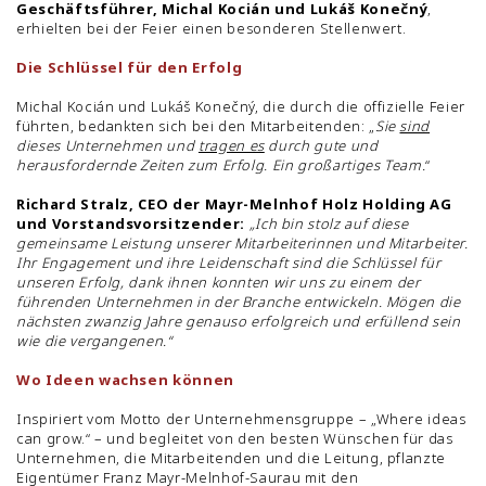
Geschäftsführer, Michal Kocián und Lukáš Konečný
,
erhielten bei der Feier einen besonderen Stellenwert.
Die Schlüssel für den Erfolg
Michal Kocián und Lukáš Konečný, die durch die offizielle Feier
führten, bedankten sich bei den Mitarbeitenden: „
Sie
sind
dieses Unternehmen und
tragen es
durch gute und
herausfordernde Zeiten zum Erfolg. Ein großartiges Team.
“
Richard Stralz, CEO der Mayr-Melnhof Holz Holding AG
und Vorstandsvorsitzender:
„Ich bin stolz auf diese
gemeinsame Leistung unserer Mitarbeiterinnen und Mitarbeiter.
Ihr Engagement und ihre Leidenschaft sind die Schlüssel für
unseren Erfolg, dank ihnen konnten wir uns zu einem der
führenden Unternehmen in der Branche entwickeln. Mögen die
nächsten zwanzig Jahre genauso erfolgreich und erfüllend sein
wie die vergangenen.“
Wo Ideen wachsen können
Inspiriert vom Motto der Unternehmensgruppe – „Where ideas
can grow.“ – und begleitet von den besten Wünschen für das
Unternehmen, die Mitarbeitenden und die Leitung, pflanzte
Eigentümer Franz Mayr-Melnhof-Saurau mit den