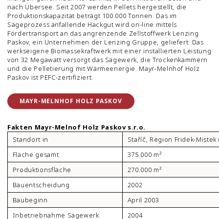
nach Übersee. Seit 2007 werden Pellets hergestellt, die
Produktionskapazität beträgt 100.000 Tonnen. Das im
Sägeprozess anfallende Hackgut wird on-line mittels
Fördertransport an das angrenzende Zellstoffwerk Lenzing
Paskov, ein Unternehmen der Lenzing Gruppe, geliefert. Das
werkseigene Biomassekraftwerk mit einer installierten Leistung
von 32 Megawatt versorgt das Sägewerk, die Trockenkammern
und die Pelletierung mit Wärmeenergie. Mayr-Melnhof Holz
Paskov ist PEFC-zertifiziert.
MAYR-MELNHOF HOLZ PASKOV
Fakten Mayr-Melnof Holz Paskov s.r.o.
Standort in
Staříč, Region Fridek-Miste
Fläche gesamt
375.000 m²
Produktionsfläche
270.000 m²
Bauentscheidung
2002
Baubeginn
April 2003
Inbetriebnahme Sägewerk
2004