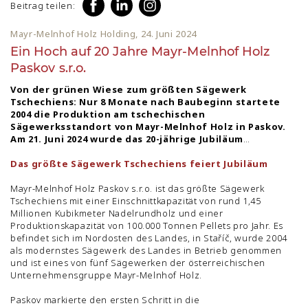
Beitrag teilen:
Mayr-Melnhof Holz Holding, 24. Juni 2024
Ein Hoch auf 20 Jahre Mayr-Melnhof Holz
Paskov s.r.o.
Von der grünen Wiese zum größten Sägewerk
Tschechiens: Nur 8 Monate nach Baubeginn startete
2004 die Produktion am tschechischen
Sägewerksstandort von Mayr-Melnhof Holz in Paskov.
Am 21. Juni 2024 wurde das 20-jährige Jubiläum
gebührlich gefeiert.
Das größte Sägewerk Tschechiens feiert Jubiläum
Mayr-Melnhof Holz Paskov s.r.o. ist das größte Sägewerk
Tschechiens mit einer Einschnittkapazität von rund 1,45
Millionen Kubikmeter Nadelrundholz und einer
Produktionskapazität von 100.000 Tonnen Pellets pro Jahr. Es
befindet sich im Nordosten des Landes, in Staříč, wurde 2004
als modernstes Sägewerk des Landes in Betrieb genommen
und ist eines von fünf Sägewerken der österreichischen
Unternehmensgruppe Mayr-Melnhof Holz.
Paskov markierte den ersten Schritt in die