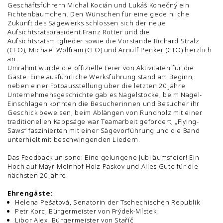
Geschäftsführern Michal Kocián und Lukáš Konečný ein
Fichtenbäumchen. Den Wünschen für eine gedeihliche
Zukunft des Sägewerks schlossen sich der neue
Aufsichtsratspräsident Franz Rotter und die
Aufsichtsratsmitglieder sowie die Vorstände Richard Stralz
(CEO), Michael Wolfram (CFO) und Arnulf Penker (CTO) herzlich
an.
Umrahmt wurde die offizielle Feier von Aktivitäten für die
Gäste. Eine ausführliche Werksführung stand am Beginn,
neben einer Fotoausstellung über die letzten 20 Jahre
Unternehmensgeschichte gab es Nagelstöcke, beim Nagel-
Einschlagen konnten die Besucherinnen und Besucher ihr
Geschick beweisen, beim Ablängen von Rundholz mit einer
traditionellen Kappsäge war Teamarbeit gefordert, „Flying-
Saws“ faszinierten mit einer Sägevorführung und die Band
unterhielt mit beschwingenden Liedern.
Das Feedback unisono: Eine gelungene Jubiläumsfeier! Ein
Hoch auf Mayr-Melnhof Holz Paskov und Alles Gute für die
nächsten 20 Jahre.
Ehrengäste:
Helena Pešatová, Senatorin der Tschechischen Republik
Petr Korc, Bürgermeister von Frýdek-Místek
Libor Alex, Bürgermeister von Staříč