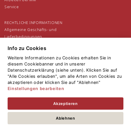
Service
RECHTLICHE INFORMATIONEN
Allgemeine Geschäfts- und
Lieferbedingungen
Allgemeine Einkaufsbedingungen
Info zu Cookies
Datenschutzerklärung
Impressum
Weitere Informationen zu Cookies erhalten Sie in
diesem Cookiebanner und in unserer
Datenschutzerklärung (siehe unten). Klicken Sie auf
"Alle Cookies erlauben", um alle Arten von Cookies zu
akzeptieren oder klicken Sie auf "Ablehnen"
Einstellungen bearbeiten
Sitemap
Akzeptieren
Copyright 2021
Mayr-Melnhof Holz Holding AG
Ablehnen