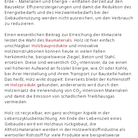
Erde – Materialien und Energie – entfallen derzeit auf den
Bausektor. Effizienzsteigerungen und damit die Reduktion des
Energiebedarfs und des Heizwärmebedarfs bei der
Gebäudenutzung werden nicht ausreichen, um den Verbrauch
zu reduzieren.
Einen wesentlichen Beitrag zur Erreichung der Klimaziele
leistet die Wahl des
Baumaterials
. Holz ist hier einfach
unschlagbar.
Holzbauprodukte
und innovative
Holzkonstruktionen können heute in vielen Fällen
herkömmliche, beispielsweise Ziegel, Beton und Stahl,
ersetzen. Diese sind wesentlich CO
-intensiver, da sie einen
2
viel höheren Aufwand an fossiler Energie, wie Öl oder Kohle,
bei ihrer Herstellung und ihrem Transport zur Baustelle haben.
Das heißt, Holz wirkt doppelt: Einerseits bleibt der Kohlenstoff
im
Holzprodukt
gebunden, andererseits wird durch den
Holzeinsatz die Verwendung von CO
-intensiven Materialien
2
und damit die Emission von schädlichem Treibhausgas
vermieden.
Holz ist recycelbar, ein ganz wichtiger Aspekt in der
Lebenszyklusbetrachtung. Am Ende der Lebenszeit eines
Gebäudes wird ein Holzhaus rückgebaut, die
Altholzmaterialien werden in der Holzwerkstoffindustrie als
wertvoller Rohstoff für viele Produkte wie beispielsweise