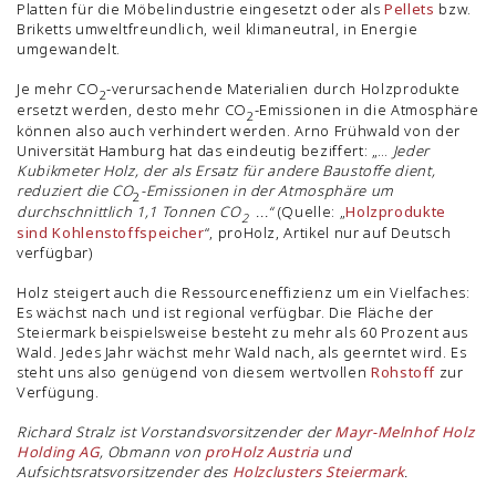
Platten für die Möbelindustrie eingesetzt oder als
Pellets
bzw.
Briketts umweltfreundlich, weil klimaneutral, in Energie
umgewandelt.
Je mehr CO
-verursachende Materialien durch Holzprodukte
2
ersetzt werden, desto mehr CO
-Emissionen in die Atmosphäre
2
können also auch verhindert werden. Arno Frühwald von der
Universität Hamburg hat das eindeutig beziffert: „…
Jeder
Kubikmeter Holz, der als Ersatz für andere Baustoffe dient,
reduziert die CO
-Emissionen in der Atmosphäre um
2
durchschnittlich 1,1 Tonnen CO
...“
(Quelle: „
Holzprodukte
2
sind Kohlenstoffspeicher
“, proHolz, Artikel nur auf Deutsch
verfügbar)
Holz steigert auch die Ressourceneffizienz um ein Vielfaches:
Es wächst nach und ist regional verfügbar. Die Fläche der
Steiermark beispielsweise besteht zu mehr als 60 Prozent aus
Wald. Jedes Jahr wächst mehr Wald nach, als geerntet wird. Es
steht uns also genügend von diesem wertvollen
Rohstoff
zur
Verfügung.
Richard Stralz ist Vorstandsvorsitzender der
Mayr-Melnhof Holz
Holding AG
, Obmann von
proHolz Austria
und
Aufsichtsratsvorsitzender des
Holzclusters Steiermark
.