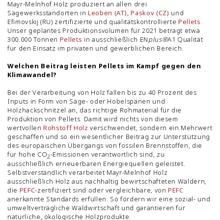
Mayr-Melnhof Holz produziert an allen drei
Sägewerksstandorten in
Leoben (AT)
,
Paskov (CZ)
und
Efimovskij (RU) zertifizierte und qualitätskontrollierte
Pellets
.
Unser geplantes Produktionsvolumen für 2021 beträgt etwa
300.000 Tonnen
Pellets
in ausschließlich EN
plus
®
A1 Qualität
für den Einsatz im privaten und gewerblichen Bereich.
Welchen Beitrag leisten Pellets im Kampf gegen den
Klimawandel?
Bei der Verarbeitung von Holz fallen bis zu 40 Prozent des
Inputs in Form von Säge- oder Hobelspänen und
Holzhackschnitzel an, das richtige Rohmaterial für die
Produktion von Pellets. Damit wird nichts von diesem
wertvollen
Rohstoff Holz
verschwendet, sondern ein Mehrwert
geschaffen und so ein wesentlicher Beitrag zur Unterstützung
des europäischen Übergangs von fossilen Brennstoffen, die
für hohe CO
-Emissionen verantwortlich sind, zu
2
ausschließlich erneuerbaren Energiequellen geleistet.
Selbstverständlich verarbeitet Mayr-Melnhof Holz
ausschließlich Holz aus nachhaltig bewirtschafteten Wäldern,
die
PEFC
-zertifiziert sind oder vergleichbare, von
PEFC
anerkannte Standards erfüllen. So fördern wir eine sozial- und
umweltverträgliche Waldwirtschaft und garantieren für
natürliche, ökologische Holzprodukte.