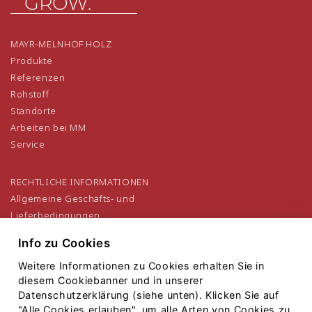
GROW.
MAYR-MELNHOF HOLZ
Produkte
Referenzen
Rohstoff
Standorte
Arbeiten bei MM
Service
RECHTLICHE INFORMATIONEN
Allgemeine Geschäfts- und
Lieferbedingungen
Allgemeine Einkaufsbedingungen
Info zu Cookies
Datenschutzerklärung
Impressum
Weitere Informationen zu Cookies erhalten Sie in
diesem Cookiebanner und in unserer
Datenschutzerklärung (siehe unten). Klicken Sie auf
"Alle Cookies erlauben", um alle Arten von Cookies zu