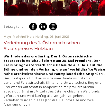
Beitrag teilen:
Mayr-Melnhof Holz Holding, 03. Juni 2026
Verleihung des 1. Österreichischen
Staatspreises Holzbau
Wir finden das großartig: Der 1. Österreichische
Staatspreis Holzbau feierte am 28. Mai Premiere. Der
Preis bringt österreichische Gebäude aus Holz auf die
Bühne und vor den Vorhang, die auf vorbildhafte Weise
hohe architektonische und raumplanerische Ansprüche
mit dem ressourcenschonenden und innovativen
Der Staatspreis Holzbau wurde vom Bundesministerium für
Einsatz von Holz als Baustoff verbinden.
Land- und Forstwirtschaft, Klima- und Umweltschutz, Regionen
und Wasserwirtschaft in Kooperation mit proHolz Austria
ausgelobt. Er ist mit Mitteln des österreichischen Waldfonds
gefördert und wird künftig alle vier Jahr vergeben.
Verliehen wurden dieses Jahr drei Hauptpreise und zwei
Anerkennungen.